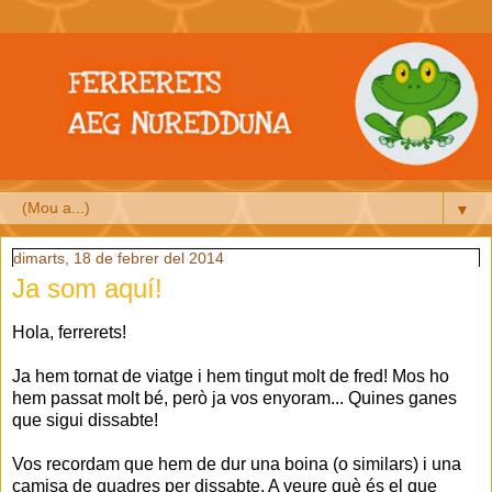
▼
dimarts, 18 de febrer del 2014
Ja som aquí!
Hola, ferrerets!
Ja hem tornat de viatge i hem tingut molt de fred! Mos ho
hem passat molt bé, però ja vos enyoram... Quines ganes
que sigui dissabte!
Vos recordam que hem de dur una boina (o similars) i una
camisa de quadres per dissabte. A veure què és el que