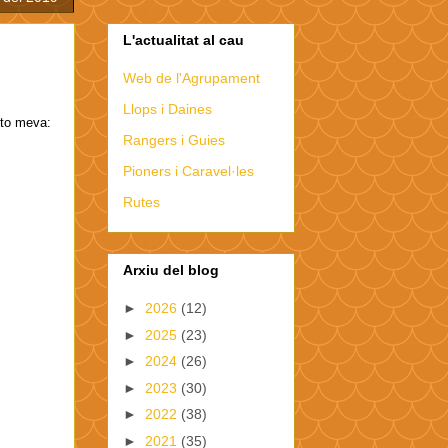
L'actualitat al cau
Web de l'Agrupament
Llops i Daines
oto meva:
Rangers i Guies
Pioners i Caravel·les
Rutes
Arxiu del blog
►
2026
(12)
►
2025
(23)
►
2024
(26)
►
2023
(30)
►
2022
(38)
►
2021
(35)