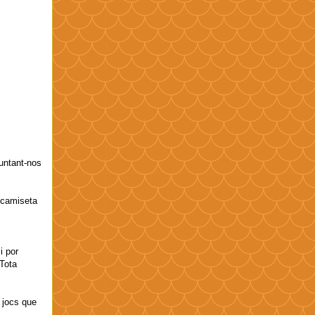
guntant-nos
a camiseta
i por
 Tota
s jocs que