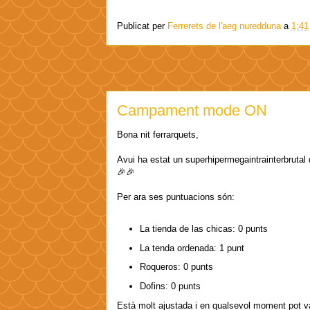
Publicat per
Ferrerets de l'aeg nuredduna
a
1:41
Campament mode ON
Bona nit ferrarquets,
Avui ha estat un superhipermegaintrainterbrutal
🎉🎉
Per ara ses puntuacions són:
La tienda de las chicas: 0 punts
La tenda ordenada: 1 punt
Roqueros: 0 punts
Dofins: 0 punts
Està molt ajustada i en qualsevol moment pot var