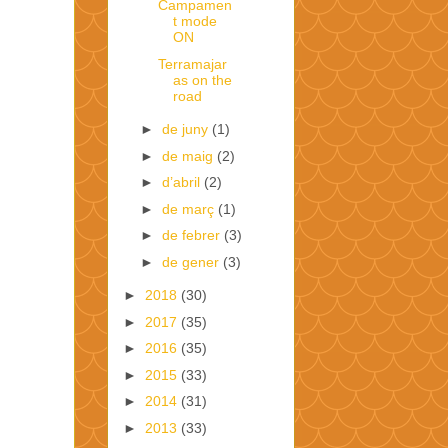
Campamen
t mode
ON
Terramajar
as on the
road
►
de juny
(1)
►
de maig
(2)
►
d’abril
(2)
►
de març
(1)
►
de febrer
(3)
►
de gener
(3)
►
2018
(30)
►
2017
(35)
►
2016
(35)
►
2015
(33)
►
2014
(31)
►
2013
(33)