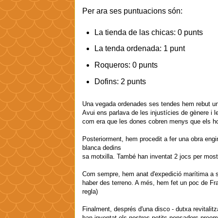
Per ara ses puntuacions són:
La tienda de las chicas: 0 punts
La tenda ordenada: 1 punt
Roqueros: 0 punts
Dofins: 2 punts
Una vegada ordenades ses tendes hem rebut una
Avui ens parlava de les injustícies de gènere i
com era que les dones cobren menys que els hom
Posteriorment, hem procedit a fer una obra engi
blanca dedins
sa motxilla. També han inventat 2 jocs per most
Com sempre, hem anat d'expedició marítima a ses
haber des terreno. A més, hem fet un poc de Fra
regla)
Finalment, després d'una disco - dutxa revitalitz
han inventat els nostres petits pensadors preom