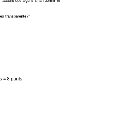
s, taaaant que alguns s'han dormit 😅
 es transparente?"
s = 8 punts