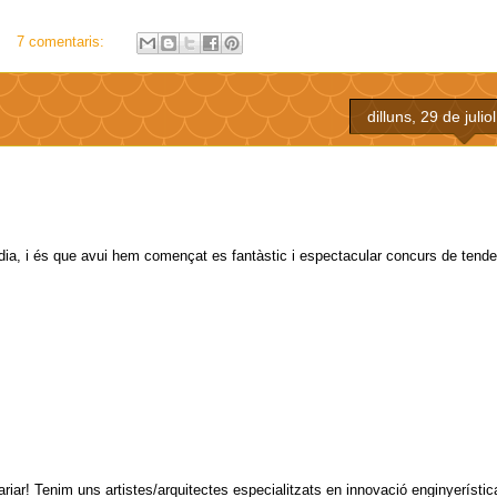
7 comentaris:
dilluns, 29 de julio
 dia, i és que avui hem començat es fantàstic i espectacular concurs de tend
iar! Tenim uns artistes/arquitectes especialitzats en innovació enginyerística