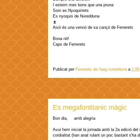
I esteim mes bons que una pruna
Som es Nyoquirrets
Es nyoquis de Nuredduna
⏫
Això és una versió de sa cançó de Ferrerets
Bona nit!
Caps de Ferrerets
Publicat per
Ferrerets de l'aeg nuredduna
a
1:05
Es megafontitanic màgic
Bon dia, amb alegría
Avui hem iniciat la jornada amb la 2a edició del
cordialitat (han anat rulant un poc bastant s'ha de