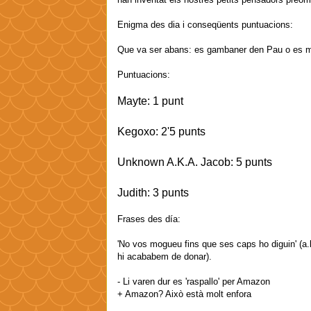
Enigma des dia i conseqüents puntuacions:
Que va ser abans: es gambaner den Pau o es ma
Puntuacions:
Mayte: 1 punt
Kegoxo: 2'5 punts
Unknown A.K.A. Jacob: 5 punts
Judith: 3 punts
Frases des día:
'No vos mogueu fins que ses caps ho diguin' (a.
hi acababem de donar).
- Li varen dur es 'raspallo' per Amazon
+ Amazon? Això està molt enfora