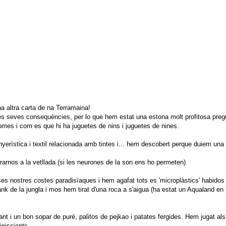
 altra carta de na Terramaina!
 les seves consequències, per lo que hem estat una estona molt profitosa pre
es i com es que hi ha juguetes de nins i juguetes de nines.
nyerística i textil relacionada amb tintes i... hem descobert perque duiem un
rarnos a la vetllada (si les neurones de la son ens ho permeten)
 nostres costes paradisíaques i hem agafat tots es 'microplàstics' habidos 
nk de la jungla i mos hem tirat d'una roca a s'aigua (ha estat un Aqualand en
ant i un bon sopar de puré, palitos de pejkao i patates fergides. Hem jugat al
iniscients.