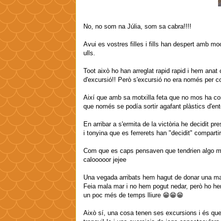
No, no som na Júlia, som sa cabra!!!!
Avui es vostres filles i fills han despert amb m
ulls.
Toot això ho han arreglat rapid rapid i hem an
d'excursió!! Però s'excursió no era només per 
Així que amb sa motxilla feta que no mos ha cos
que només se podía sortir agafant plàstics d'ent
En arribar a s'ermita de la victòria he decidit p
i tonyina que es ferrerets han "decidit" compartir
Com que es caps pensaven que tendrien algo m
calooooor jejee
Una vegada arribats hem hagut de donar una mal
Feia mala mar i no hem pogut nedar, però ho he
un poc més de temps lliure 😁😁😁
Això sí, una cosa tenen ses excursions i és que