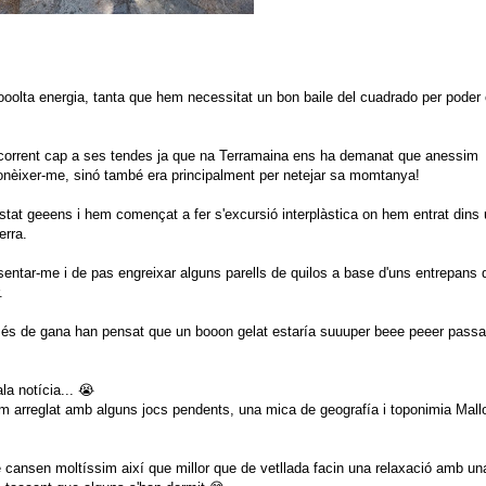
oooolta energia, tanta que hem necessitat un bon baile del cuadrado per poder 
at corrent cap a ses tendes ja que na Terramaina ens ha demanat que anessim
conèixer-me, sinó també era principalment per netejar sa momtanya!
tat geeens i hem començat a fer s'excursió interplàstica on hem entrat dins 
erra.
resentar-me i de pas engreixar alguns parells de quilos a base d'uns entrepans 
.
és de gana han pensat que un booon gelat estaría suuuper beee peeer passa
a notícia... 😭
m arreglat amb alguns jocs pendents, una mica de geografía i toponimia Mallo
 cansen moltíssim així que millor que de vetllada facin una relaxació amb u