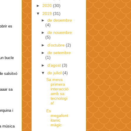
►
2020
(30)
▼
2019
(31)
►
de desembre
(4)
obrir es
►
de novembre
(5)
►
d’octubre
(2)
►
de setembre
(1)
un bucle
►
d’agost
(3)
▼
de juliol
(4)
de salsitxó
Sa meva
primera
interacció
aaar sa
amb sa
tecnologi
a!
rquina i
Es
megafont
itanic
màgic
na música