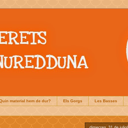
Quin material hem de dur?
Els Gorgs
Les Basses
dimecres, 31 de julio