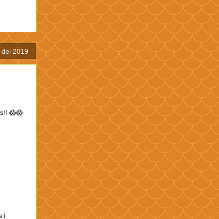
l del 2019
es!! 😱😱
 i