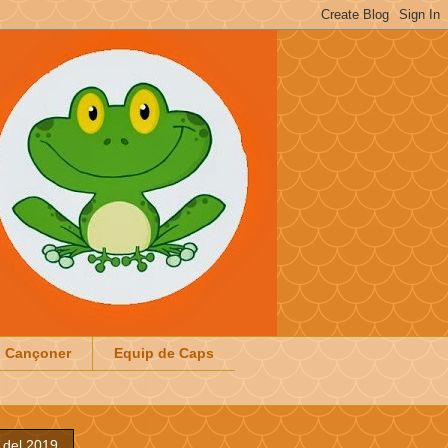
Cançoner
Equip de Caps
l del 2019