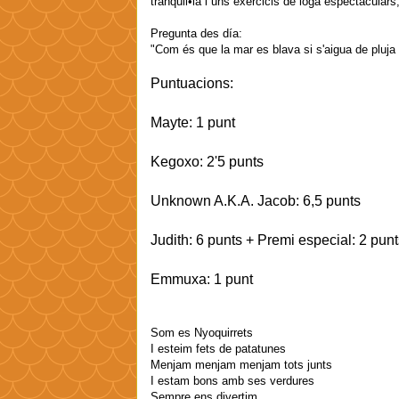
tranquil•la i uns exercicis de ioga espectacular
Pregunta des día:
"Com és que la mar es blava si s'aigua de pluja
Puntuacions:
Mayte: 1 punt
Kegoxo: 2'5 punts
Unknown A.K.A. Jacob: 6,5 punts
Judith: 6 punts + Premi especial: 2 punt
Emmuxa: 1 punt
Som es Nyoquirrets
I esteim fets de patatunes
Menjam menjam menjam tots junts
I estam bons amb ses verdures
Sempre ens divertim