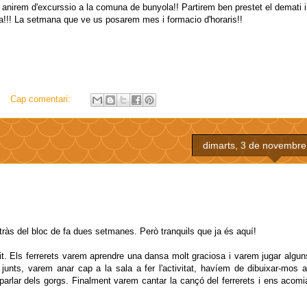
ets anirem d'excurssio a la comuna de bunyola!! Partirem ben prestet el demati 
ta!!! La setmana que ve us posarem mes i formacio d'horaris!!
Cap comentari:
dimarts, 3 de novembre
tràs del bloc de fa dues setmanes. Però tranquils que ja és aquí!
rtit. Els ferrerets varem aprendre una dansa molt graciosa i varem jugar algu
unts, varem anar cap a la sala a fer l'activitat, havíem de dibuixar-mos a
arlar dels gorgs. Finalment varem cantar la cançó del ferrerets i ens acom