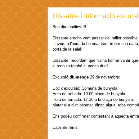
Dissabte i informació excurs
Bon dia families!!!!
Dissabte ens ho vam passar del millor possible!!
Llavors a l'hora de berenar vam trobar una cart
porta de la sala!!
Dissabte: recordam que n'aina homar va dir que te
el tenguin també el poden dur!!
Excursió
diumenge
29 de novembre:
Lloc d'excursió: Comuna de bunyola
Hora de trobada: 10:00 plaça de bunyola
Hora de tornada: 17:30 a la plaça de bunyola.
Material a dur: berenar, dinar, aigua, roba como
Ens podeu confirmar contestant a aquedta entrad
Caps de ferris.