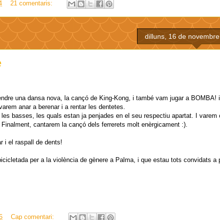
4
21 comentaris:
dilluns, 16 de novembre
e
rendre una dansa nova, la cançó de King-Kong, i també vam jugar a BOMBA! i
arem anar a berenar i a rentar les dentetes.
 les basses, les quals estan ja penjades en el seu respectiu apartat. I vare
 Finalment, cantarem la cançó dels ferrerets molt enèrgicament :).
 i el raspall de dents!
cicletada per a la violència de gènere a Palma, i que estau tots convidats a p
6
Cap comentari: