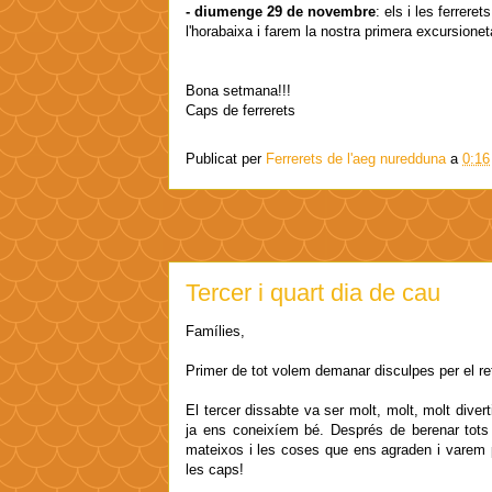
- diumenge 29 de novembre
: els i les ferrer
l'horabaixa i farem la nostra primera excursione
Bona setmana!!!
Caps de ferrerets
Publicat per
Ferrerets de l'aeg nuredduna
a
0:16
Tercer i quart dia de cau
Famílies,
Primer de tot volem demanar disculpes per el re
El tercer dissabte va ser molt, molt, molt dive
ja ens coneixíem bé. Després de berenar tots j
mateixos i les coses que ens agraden i varem p
les caps!