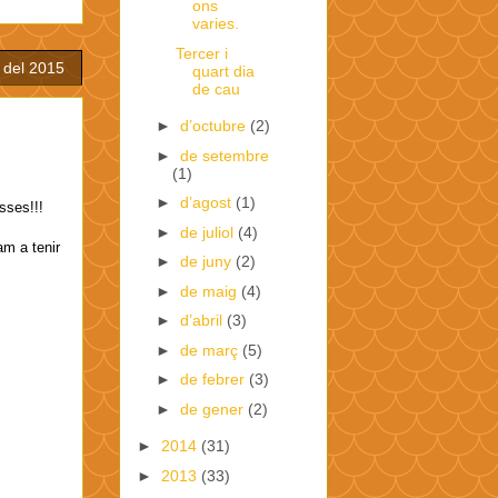
ons
varies.
Tercer i
 del 2015
quart dia
de cau
►
d’octubre
(2)
►
de setembre
(1)
►
d’agost
(1)
sses!!!
►
de juliol
(4)
am a tenir
►
de juny
(2)
►
de maig
(4)
►
d’abril
(3)
►
de març
(5)
►
de febrer
(3)
►
de gener
(2)
►
2014
(31)
►
2013
(33)