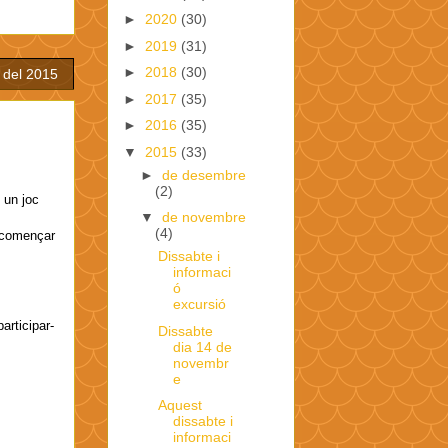
►
2020
(30)
►
2019
(31)
►
2018
(30)
 del 2015
►
2017
(35)
►
2016
(35)
▼
2015
(33)
►
de desembre
(2)
 un joc
▼
de novembre
(4)
m començar
Dissabte i
informaci
ó
excursió
articipar-
Dissabte
dia 14 de
novembr
e
Aquest
dissabte i
informaci