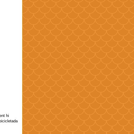
ent hi
bicicletada