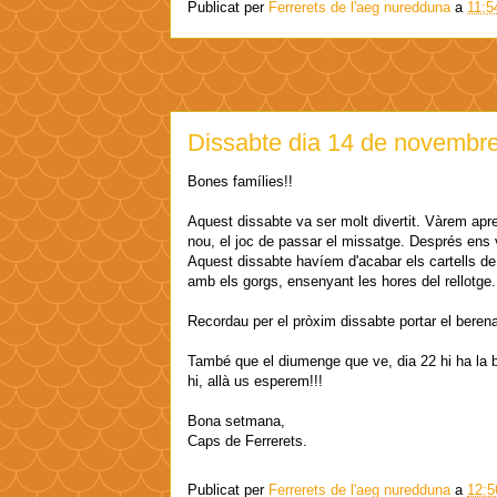
Publicat per
Ferrerets de l'aeg nuredduna
a
11:5
Dissabte dia 14 de novembr
Bones famílies!!
Aquest dissabte va ser molt divertit. Vàrem ap
nou, el joc de passar el missatge. Després ens v
Aquest dissabte havíem d'acabar els cartells de
amb els gorgs, ensenyant les hores del rellotge.
Recordau per el pròxim dissabte portar el berenar
També que el diumenge que ve, dia 22 hi ha la bi
hi, allà us esperem!!!
Bona setmana,
Caps de Ferrerets.
Publicat per
Ferrerets de l'aeg nuredduna
a
12:5