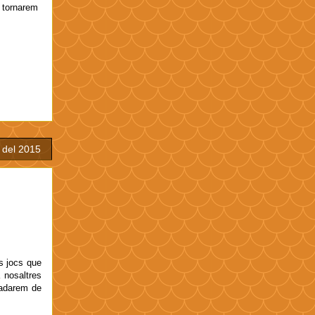
i tornarem
 del 2015
ns jocs que
 nosaltres
iadarem de