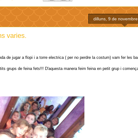
dilluns, 9 de novembre
s varies.
 de jugar a flopi i a torre electrica ( per no perdre la costum) vam fer les ba
etits grups de feina fets!!! D'aquesta manera feim feina en petit grup i començ