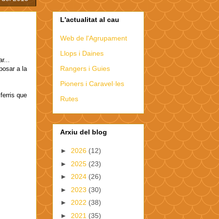
L'actualitat al cau
Web de l'Agrupament
Llops i Daines
r...
Rangers i Guies
posar a la
Pioners i Caravel·les
ferris que
Rutes
Arxiu del blog
►
2026
(12)
►
2025
(23)
►
2024
(26)
►
2023
(30)
►
2022
(38)
►
2021
(35)