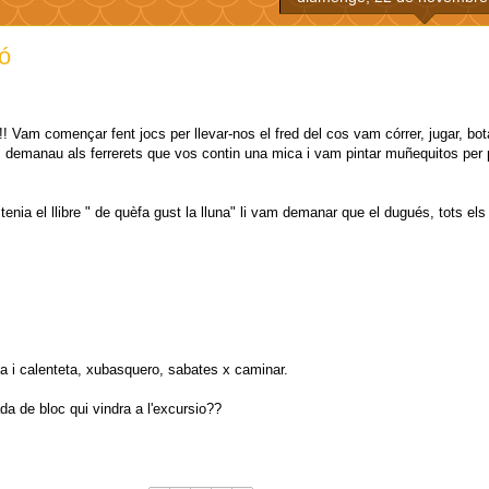
ió
! Vam començar fent jocs per llevar-nos el fred del cos vam córrer, jugar, bota
a, demanau als ferrerets que vos contin una mica i vam pintar muñequitos per 
nia el llibre " de quèfa gust la lluna" li vam demanar que el dugués, tots els 
da i calenteta, xubasquero, sabates x caminar.
a de bloc qui vindra a l'excursio??