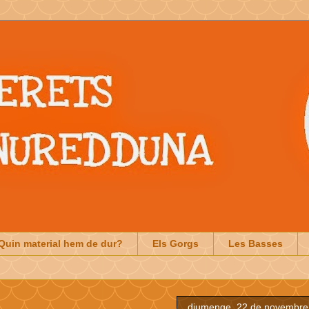
Quin material hem de dur?
Els Gorgs
Les Basses
diumenge, 22 de novembre