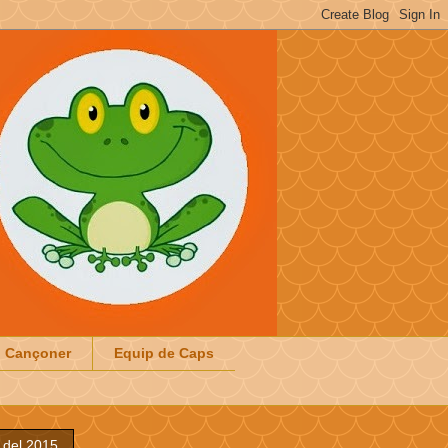
Cançoner
Equip de Caps
 del 2015