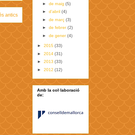
►
de maig
(5)
►
d’abril
(4)
s antics
►
de març
(3)
►
de febrer
(2)
►
de gener
(4)
►
2015
(33)
►
2014
(31)
►
2013
(33)
►
2012
(12)
Amb la col·laboració
de: