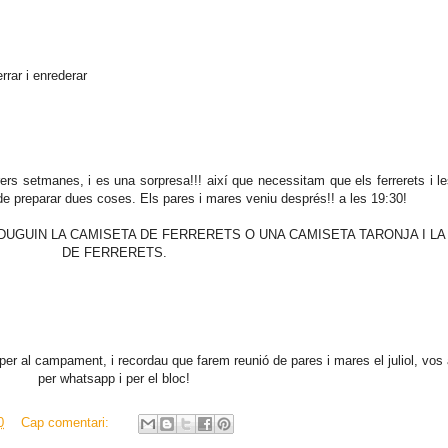
rar i enrederar
ers setmanes, i es una sorpresa!!! així que necessitam que els ferrerets i le
r de preparar dues coses. Els pares i mares veniu després!! a les 19:30!
DUGUIN LA CAMISETA DE FERRERETS O UNA CAMISETA TARONJA I LA
DE FERRERETS.
per al campament, i recordau que farem reunió de pares i mares el juliol, vos
per whatsapp i per el bloc!
0
Cap comentari: