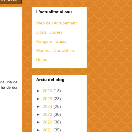
L'actualitat al cau
Web de l'Agrupament
Llops i Daines
Rangers i Guies
Pioners i Caravel·les
Rutes
Arxiu del blog
Cada una de
 ha de dur
►
2026
(13)
►
2025
(23)
►
2024
(26)
►
2023
(30)
►
2022
(38)
►
2021
(35)