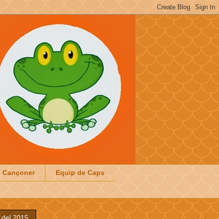
Cançoner
Equip de Caps
 del 2015