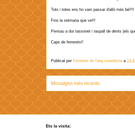
Tots i totes ens ho vam passar d'allò més bé!!!!
Fins la setmana que ve!!!
Pensau a dur tassonet i raspall de dents (els qu
Caps de ferrerets!!
Publicat per
Ferrerets de l'aeg nuredduna
a
13:4
Missatges més recents
Ets la visita: