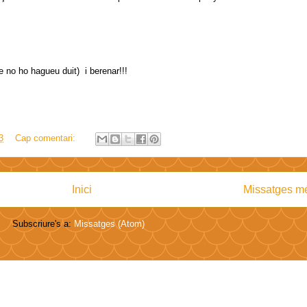
e no ho hagueu duit) i berenar!!!
3
Cap comentari:
Inici
Missatges mé
Subscriure's a:
Missatges (Atom)