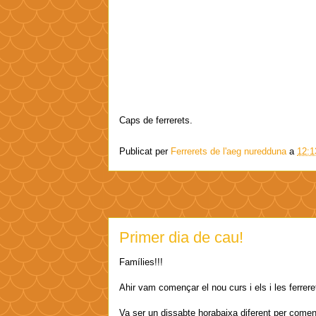
Caps de ferrerets.
Publicat per
Ferrerets de l'aeg nuredduna
a
12:1
Primer dia de cau!
Famílies!!!
Ahir vam començar el nou curs i els i les ferrere
Va ser un dissabte horabaixa diferent per començ