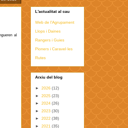
L'actualitat al cau
Web de l'Agrupament
Llops i Daines
ngueren al
Rangers i Guies
Pioners i Caravel·les
Rutes
Arxiu del blog
►
2026
(12)
►
2025
(23)
►
2024
(26)
►
2023
(30)
►
2022
(38)
►
2021
(35)