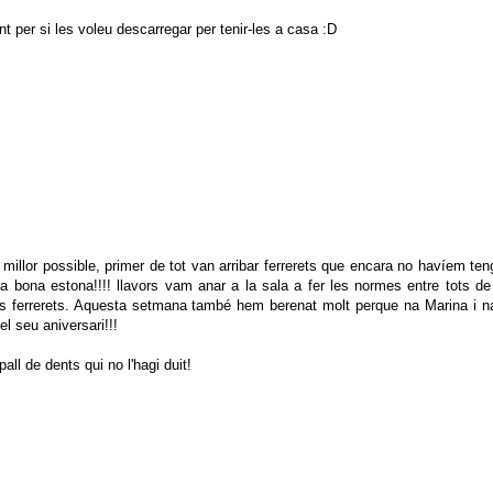
per si les voleu descarregar per tenir-les a casa :D
llor possible, primer de tot van arribar ferrerets que encara no havíem teng
 bona estona!!!! llavors vam anar a la sala a fer les normes entre tots de l
ls ferrerets. Aquesta setmana també hem berenat molt perque na Marina i
el seu aniversari!!!
ll de dents qui no l'hagi duit!