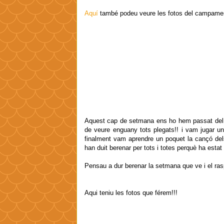
Aquí
també podeu veure les fotos del campament 
Aquest cap de setmana ens ho hem passat del mi
de veure enguany tots plegats!! i vam jugar una
finalment vam aprendre un poquet la cançó de
han duit berenar per tots i totes perquè ha estat 
Pensau a dur berenar la setmana que ve i el raspa
Aqui teniu les fotos que férem!!!