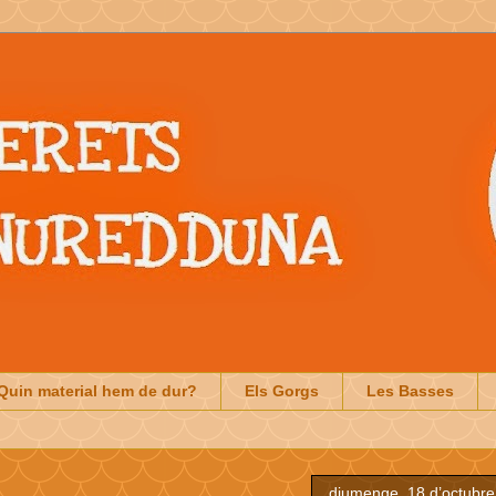
Quin material hem de dur?
Els Gorgs
Les Basses
diumenge, 18 d’octubre