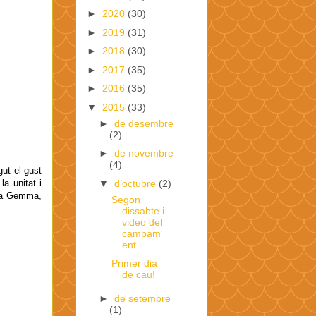
►
2020
(30)
►
2019
(31)
►
2018
(30)
►
2017
(35)
►
2016
(35)
▼
2015
(33)
►
de desembre
(2)
►
de novembre
(4)
ut el gust
a unitat i
▼
d’octubre
(2)
 na Gemma,
Segon
dissabte i
video del
campam
ent.
Primer dia
de cau!
►
de setembre
(1)