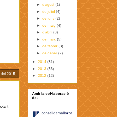
►
d’agost
(1)
►
de juliol
(4)
►
de juny
(2)
►
de maig
(4)
►
d’abril
(3)
►
de març
(5)
►
de febrer
(3)
►
de gener
(2)
►
2014
(31)
►
2013
(33)
 del 2015
►
2012
(12)
Amb la col·laboració
de:
otant...