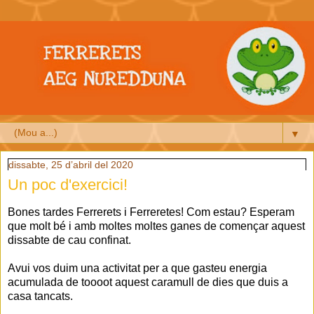
▼
dissabte, 25 d’abril del 2020
Un poc d'exercici!
Bones tardes Ferrerets i Ferreretes! Com estau? Esperam
que molt bé i amb moltes moltes ganes de començar aquest
dissabte de cau confinat.
Avui vos duim una activitat per a que gasteu energia
acumulada de toooot aquest caramull de dies que duis a
casa tancats.