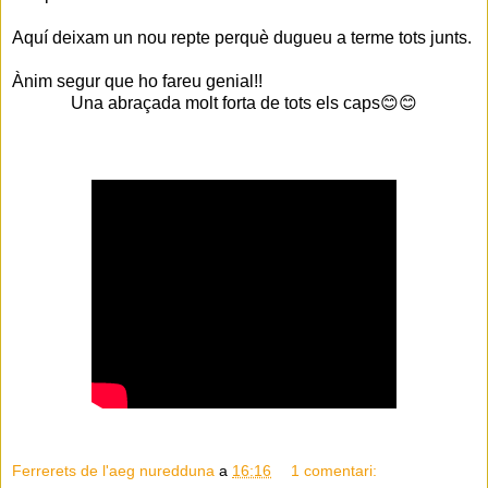
Aquí
deixam un nou repte
perquè dugueu
a terme tots junts.
Ànim segur que ho fareu genial!!
Una abraçada molt forta de tots els caps
😊😊
Ferrerets de l'aeg nuredduna
a
16:16
1 comentari: