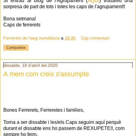
Si entrau al blog de l'Agrupament (
AQUÍ
) trobareu una
sorpresa de part de tots i totes les caps de l'agrupament!!
Bona setmana!
Caps de ferrerets
Ferrerets de l'aeg nuredduna
a
16:30
Cap comentari:
Comparteix
dissabte, 18 d’abril del 2020
A mem com creix s'assumpte
Bones Ferrerets, Ferreretes i families,
Torna a ser dissabte i les/els Caps seguim aquí perquè
durant el dissabte
ens ho
passem de
REXUPETE
!!, com
sempre ho feim.