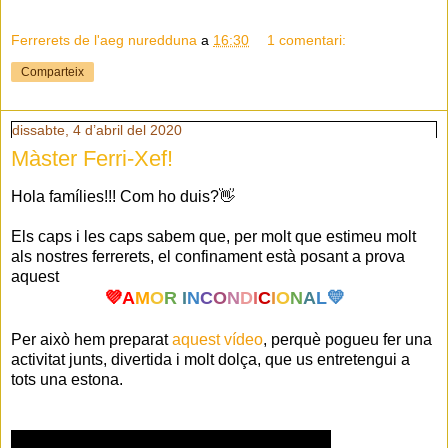
Ferrerets de l'aeg nuredduna
a
16:30
1 comentari:
Comparteix
dissabte, 4 d’abril del 2020
Màster Ferri-Xef!
Hola famílies!!! Com ho duis?👋
Els caps i les caps sabem que, per molt que estimeu molt
als nostres ferrerets, el confinament està posant a prova
aquest
💜A
M
O
R
I
N
C
O
N
D
I
C
I
O
N
A
L💛
Per això hem preparat
aquest vídeo
, perquè pogueu fer una
activitat junts, divertida i molt dolça, que us entretengui a
tots una estona.