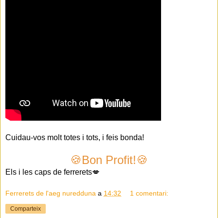
Cuidau-vos molt totes i tots, i feis bonda!
🍪Bon Profit!🍪
Els i les caps de ferrerets💋
Ferrerets de l'aeg nuredduna
a
14:32
1 comentari:
Comparteix