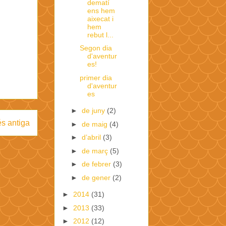
dematí
ens hem
aixecat i
hem
rebut l...
Segon dia
d'aventur
es!
primer dia
d'aventur
es
►
de juny
(2)
s antiga
►
de maig
(4)
►
d’abril
(3)
►
de març
(5)
►
de febrer
(3)
►
de gener
(2)
►
2014
(31)
►
2013
(33)
►
2012
(12)