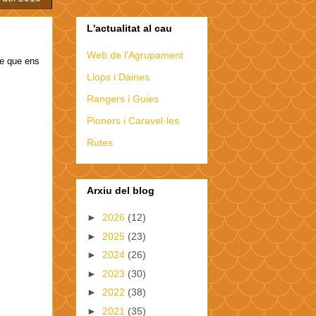
L'actualitat al cau
Web de l'Agrupament
te que ens
Llops i Daines
Rangers i Guies
Pioners i Caravel·les
Rutes
Arxiu del blog
►
2026
(12)
►
2025
(23)
►
2024
(26)
►
2023
(30)
►
2022
(38)
►
2021
(35)