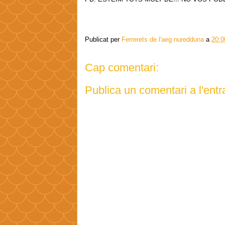
Publicat per
Ferrerets de l'aeg nuredduna
a
20:0
Cap comentari:
Publica un comentari a l'ent