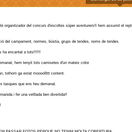
tè organitzador del concurs d'escoltes súper aventurers!I hem assumit el rep
ació del campament, normes, bústia, grups de tendes, noms de tendes.
 ha encantat a tots!!!!!!
emanat, hem tenyit tots camisetes d'un mateix color.
n, tothom ga estat moooollttt content.
res tasques que ens heu demanat.
anida i fer una vetllada ben divertida!!
!
ODEM PASSAR FOTOS PERQUE NO TENIM MOLTA COBERTURA.