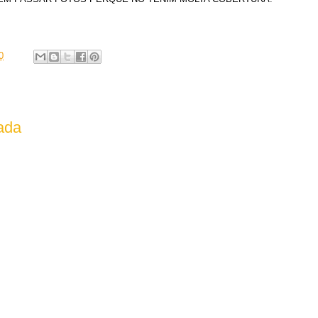
0
rada