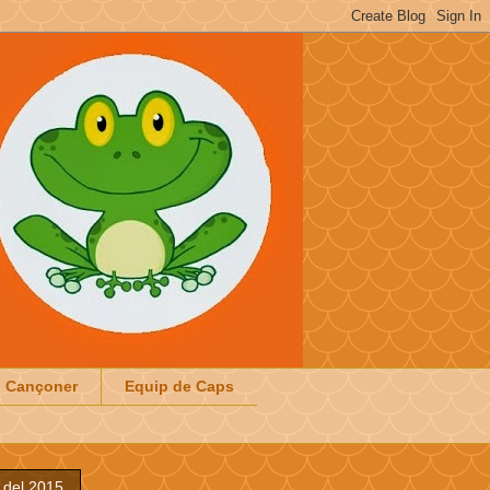
Cançoner
Equip de Caps
l del 2015