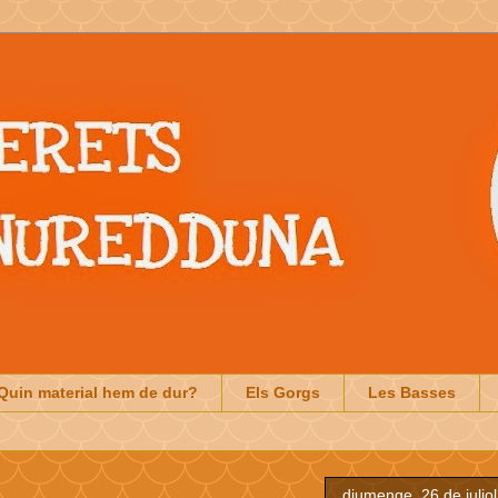
Quin material hem de dur?
Els Gorgs
Les Basses
diumenge, 26 de julio