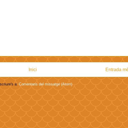
Inici
Entrada mé
criure's a:
Comentaris del missatge (Atom)