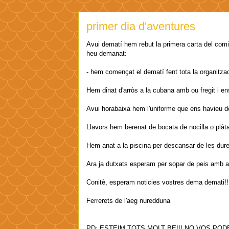
primer dia d'aventures
Avui dematí hem rebut la primera carta del comi
heu demanat:
- hem començat el dematí fent tota la organitz
Hem dinat d'arròs a la cubana amb ou fregit i ens
Avui horabaixa hem l'uniforme que ens havieu d
Llavors hem berenat de bocata de nocilla o plàta
Hem anat a la piscina per descansar de les du
Ara ja dutxats esperam per sopar de peis amb am
Conitè, esperam noticies vostres dema demati!!
Ferrerets de l'aeg nuredduna
PD: ESTEIM TOTS MOLT BE!!! NO VOS P