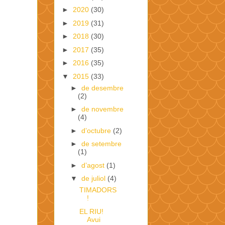
►
2020
(30)
►
2019
(31)
►
2018
(30)
►
2017
(35)
►
2016
(35)
▼
2015
(33)
►
de desembre
(2)
►
de novembre
(4)
►
d’octubre
(2)
►
de setembre
(1)
►
d’agost
(1)
▼
de juliol
(4)
TIMADORS
!
EL RIU!
Avui