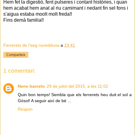
Hem fet la digestió, fent pulseres i contant històries, i quan
hem acabat hem anat al riu camimant i nedant fin sel fons i
s'aigua estaba moolt molt freda!!
Fins demà familia!!
Ferrerets de l'aeg nuredduna
a
19:41
Comparteix
1 comentari:
Nene barcelo
29 de juliol del 2015, a les 11:02
Quin bon temps! Sembla que els ferrerets heu duit el sol a
Gòsol! A seguir així de bé ...
Respon