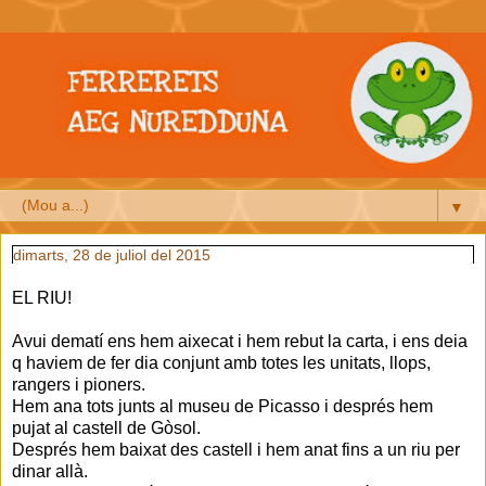
▼
dimarts, 28 de juliol del 2015
EL RIU!
Avui dematí ens hem aixecat i hem rebut la carta, i ens deia
q haviem de fer dia conjunt amb totes les unitats, llops,
rangers i pioners.
Hem ana tots junts al museu de Picasso i després hem
pujat al castell de Gòsol.
Després hem baixat des castell i hem anat fins a un riu per
dinar allà.