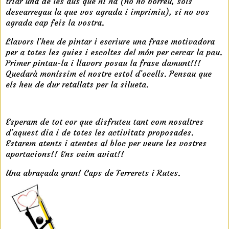
triar una de les aus que hi ha (no ho borreu, sols
descarregau la que vos agrada i imprimiu), si no vos
agrada cap feis la vostra.
Llavors l’heu de pintar i escriure una frase motivadora
per a totes les guies i escoltes del món per cercar la pau.
Primer pintau-la i llavors posau la frase damunt!!!
Quedarà moníssim el nostre estol d’ocells. Pensau que
els heu de dur retallats per la silueta.
6
Esperam de tot cor que disfruteu tant com nosaltres
d’aquest dia i de totes les activitats proposades.
Estarem atents i atentes al bloc per veure les vostres
aportacions!! Ens veim aviat!!
Una abraçada gran! Caps de Ferrerets i Rutes.