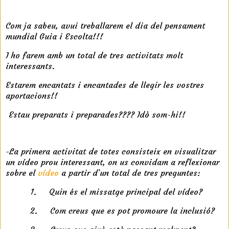
k
Com ja sabeu, avui treballarem el dia del pensament
mundial Guia i Escolta!!!
I ho farem amb un total de tres activitats molt
interessants.
Estarem encantats i encantades de llegir les vostres
aportacions!!
t
Estau preparats i preparades???? Idò som-hi!!
t
-La primera activitat de totes consisteix en visualitzar
un vídeo prou interessant, on us convidam a reflexionar
sobre el
vídeo
a partir d’un total de tres preguntes:
1.
Quin és el missatge principal del vídeo?
2.
Com creus que es pot promoure la inclusió?