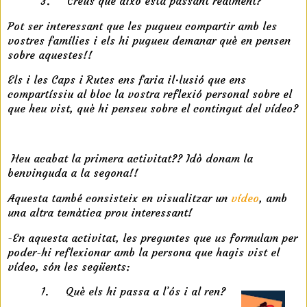
3.
Creus que això està passant realment?
Pot ser interessant que les pugueu compartir amb les
vostres famílies i els hi pugueu demanar què en pensen
sobre aquestes!!
Els i les Caps i Rutes ens faria il·lusió que ens
compartíssiu al bloc la vostra reflexió personal sobre el
que heu vist, què hi penseu sobre el contingut del vídeo?
t
Heu acabat la primera activitat?? Idò donam la
benvinguda a la segona!!
Aquesta també consisteix en visualitzar un
vídeo
, amb
una altra temàtica prou interessant!
-
En aquesta activitat, les preguntes que us formulam per
poder-hi reflexionar amb la persona que hagis vist el
vídeo, són les següents:
1.
Què els hi passa a l’ós i al ren?