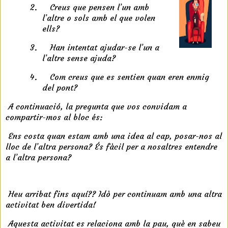
2.
Creus que pensen l’un amb
l’altre o sols amb el que volen
ells?
3.
Han intentat ajudar-se l’un a
l’altre sense ajuda?
4.
Com creus que es sentien quan eren enmig
del pont?
r
A continuació, la pregunta que vos convidam a
compartir-mos al bloc és:
Ens costa quan estam amb una idea al cap, posar-nos al
lloc de l’altra persona? És fàcil per a nosaltres entendre
a l’altra persona?
r
Heu arribat fins aquí?? Idò per continuam amb una altra
activitat ben divertida!
Aquesta activitat es relaciona amb la pau, què en sabeu