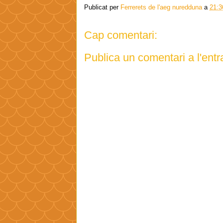
Publicat per
Ferrerets de l'aeg nuredduna
a
21:3
Cap comentari:
Publica un comentari a l'ent