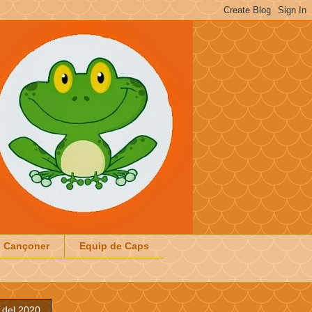
Cançoner
Equip de Caps
r del 2020