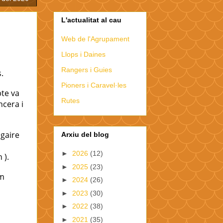
L'actualitat al cau
Web de l'Agrupament
Llops i Daines
Rangers i Guies
.
Pioners i Caravel·les
bte va
Rutes
ncera i
gaire
Arxiu del blog
►
2026
(12)
n
)
.
►
2025
(23)
em
►
2024
(26)
►
2023
(30)
►
2022
(38)
►
2021
(35)