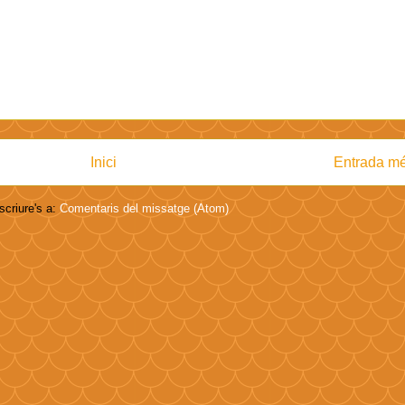
Inici
Entrada mé
criure's a:
Comentaris del missatge (Atom)