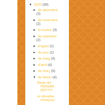
▼
2020
(30)
►
de desembre
(3)
►
de novembre
(2)
►
d’octubre
(3)
►
de setembre
(2)
►
d’agost
(1)
►
de juny
(1)
►
de maig
(3)
►
d’abril
(4)
►
de març
(5)
▼
de febrer
(4)
Diada del
PENSAM
ENT!!!!!!
un dissabte
d'història!