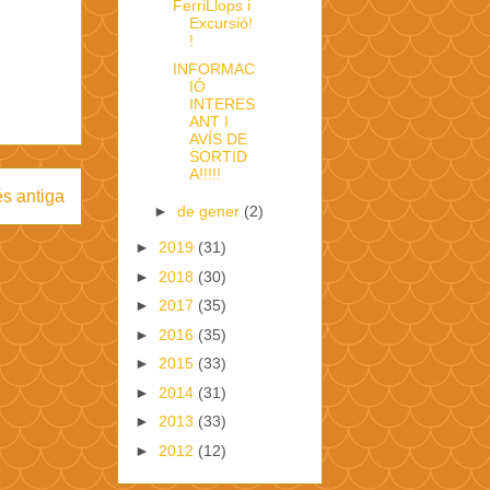
FerriLlops i
Excursió!
!
INFORMAC
IÓ
INTERES
ANT I
AVÍS DE
SORTID
A!!!!!
s antiga
►
de gener
(2)
►
2019
(31)
►
2018
(30)
►
2017
(35)
►
2016
(35)
►
2015
(33)
►
2014
(31)
►
2013
(33)
►
2012
(12)