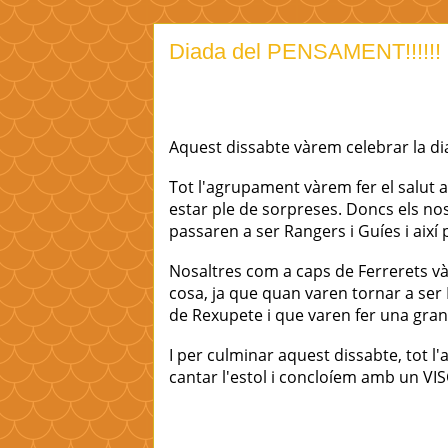
Diada del PENSAMENT!!!!!!
Aquest dissabte vàrem celebrar la di
Tot l'agrupament vàrem fer el salut a
estar ple de sorpreses. D
oncs
els no
passaren a ser
Rangers
i
Guíes
i així
Nosaltres com a caps de Ferrerets v
cosa, ja que quan
varen
tornar a ser 
de
Rexupete
i que
varen
fer una gran
I per culminar aquest dissabte, tot l
cantar l'estol i
concloíem
amb un VISC