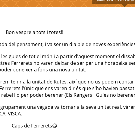
Bon vespre a tots i totes!!
ada del pensament, i va ser un dia ple de noves experiències
 les guies de tot el món i a partir d'aquest moment el dissa
stres
Ferrerets
ho
varen
deixar de ser per una horabaixa se
 poder
coneixer
a fons una nova unitat.
àrem tenir a
la unitat
de Rutes,
així
que no
us
podem contar 
Ferrerets l'únic que
ens
varen
dir
és
que s'ho havien passat
 rebel·lió per poder berenar (Els
Rangers
i
Guíes
no berene
'agrupament una vegada va tornar a la seva unitat real, vàr
A, VISCA.
Caps de
Ferrerets😊