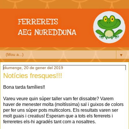
▼
diumenge, 20 de gener del 2019
Notícies fresques!!!
Bona tarda famílies!!
Vareu veure quin súper taller vam fer dissabte? Varem
haver de menester molta (moltíssima) sal i guixos de colors
per fer uns súper pots multicolors. Els resultats varen ser
molt guais i creatius! Esperam que a tots els ferrerets i
ferreretes els-hi agradés tant com a nosaltres.