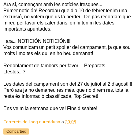
Ara sí, començam amb les notícies fresques...
Primer notición! Recordau que dia 10 de febrer tenim una
excursió, no volem que us la perdeu. De pas recordam que
mireu per favor els calendaris, on hi tenim les dates
importants apuntades.
I ara... NOTICIÓN NOTICIÓN!!!!
Vos comunicam un petit spoiler del campament, ja que sou
molts i moltes els qui en ho heu demanat!
Redoblament de tambors per favor.... Preparats...
Llestos...?
Les dates del campament son del 27 de juliol al 2 d'agost!!!!
Però ara ja no demaneu res més, que no direm res, tota la
resta és informació classificada, Top Secret!
Ens veim la setmana que ve! Fins dissabte!
Ferrerets de l'aeg nuredduna
a
20:08
Comparteix