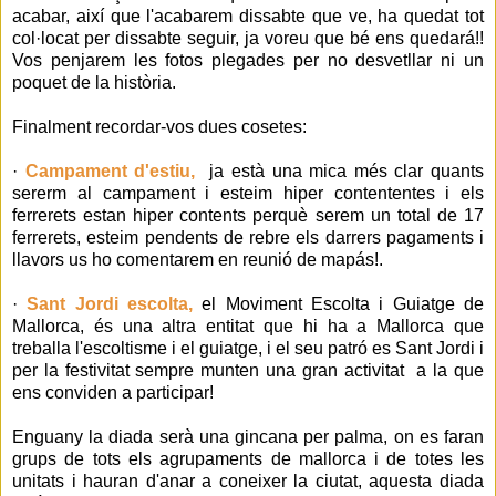
acabar, així que l'acabarem dissabte que ve, ha quedat tot
col·locat per dissabte seguir, ja voreu que bé ens quedará!!
Vos penjarem les fotos plegades per no desvetllar ni un
poquet de la història.
Finalment recordar-vos dues cosetes:
·
Campament d'estiu,
ja està una mica més clar quants
sererm al campament i esteim hiper contententes i els
ferrerets estan hiper contents perquè serem un total de 17
ferrerets, esteim pendents de rebre els darrers pagaments i
llavors us ho comentarem en reunió de mapás!.
·
Sant Jordi escolta,
el Moviment Escolta i Guiatge de
Mallorca, és una altra entitat que hi ha a Mallorca que
treballa l'escoltisme i el guiatge, i el seu patró es Sant Jordi i
per la festivitat sempre munten una gran activitat a la que
ens conviden a participar!
Enguany la diada serà una gincana per palma, on es faran
grups de tots els agrupaments de mallorca i de totes les
unitats i hauran d'anar a coneixer la ciutat, aquesta diada