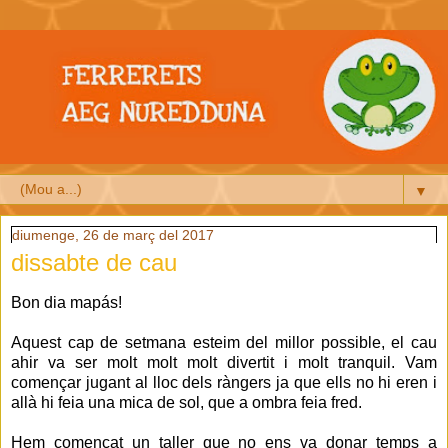
▼
diumenge, 26 de març del 2017
dissabte de cau
Bon dia mapás!
Aquest cap de setmana esteim del millor possible, el cau
ahir va ser molt molt molt divertit i molt tranquil. Vam
començar jugant al lloc dels ràngers ja que ells no hi eren i
allà hi feia una mica de sol, que a ombra feia fred.
Hem començat un taller que no ens va donar temps a