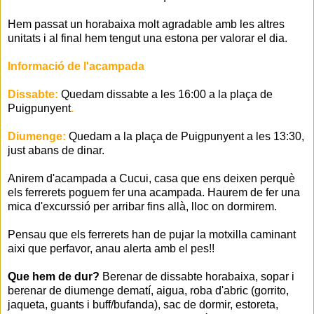
Hem passat un horabaixa molt agradable amb les altres
unitats i al final hem tengut una estona per valorar el dia.
Informació de l'acampada
Dissabte:
Quedam dissabte a les 16:00 a la plaça de
Puigpunyent
.
Diumenge:
Quedam a la plaça de Puigpunyent a les 13:30,
just abans de dinar.
Anirem d'acampada a Cucui, casa que ens deixen perquè
els ferrerets poguem fer una acampada. Haurem de fer una
mica d'excurssió per arribar fins allà, lloc on dormirem.
Pensau que els ferrerets han de pujar la motxilla caminant
aixi que perfavor, anau alerta amb el pes!!
Que hem de dur?
Berenar de dissabte horabaixa, sopar i
berenar de diumenge dematí, aigua, roba d'abric (gorrito,
jaqueta, guants i buff/bufanda), sac de dormir, estoreta,