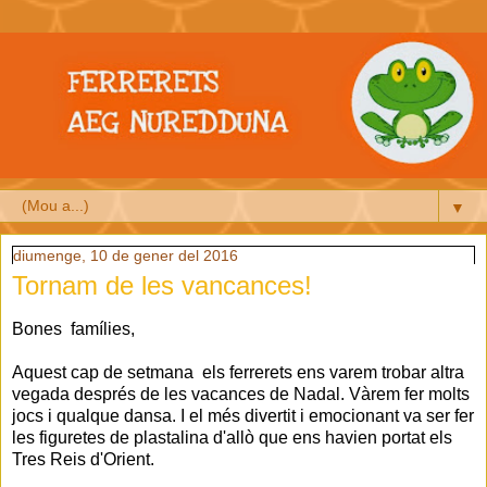
▼
diumenge, 10 de gener del 2016
Tornam de les vancances!
Bones famílies,
Aquest cap de setmana els ferrerets ens varem trobar altra
vegada després de les vacances de Nadal. Vàrem fer molts
jocs i qualque dansa. I el més divertit i emocionant va ser fer
les figuretes de plastalina d'allò que ens havien portat els
Tres Reis d'Orient.