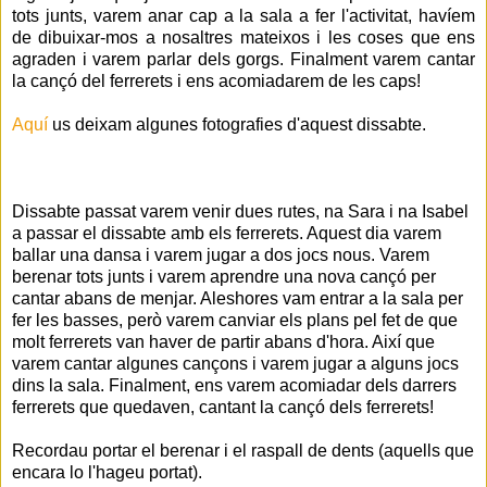
tots junts, varem anar cap a la sala a fer l'activitat, havíem
de dibuixar-mos a nosaltres mateixos i les coses que ens
agraden i varem parlar dels gorgs. Finalment varem cantar
la cançó del ferrerets i ens acomiadarem de les caps!
Aquí
us deixam algunes fotografies d'aquest dissabte.
Dissabte passat varem venir dues rutes, na Sara i na Isabel
a passar el dissabte amb els ferrerets. Aquest dia varem
ballar una dansa i varem jugar a dos jocs nous. Varem
berenar tots junts i varem aprendre una nova cançó per
cantar abans de menjar. Aleshores vam entrar a la sala per
fer les basses, però varem canviar els plans pel fet de que
molt ferrerets van haver de partir abans d'hora. Així que
varem cantar algunes cançons i varem jugar a alguns jocs
dins la sala. Finalment, ens varem acomiadar dels darrers
ferrerets que quedaven, cantant la cançó dels ferrerets!
Recordau portar el berenar i el raspall de dents (aquells que
encara lo l'hageu portat).