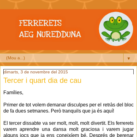
▼
dimarts, 3 de novembre del 2015
Tercer i quart dia de cau
Famílies,
Primer de tot volem demanar disculpes per el retràs del bloc
de fa dues setmanes. Però tranquils que ja és aquí!
El tercer dissabte va ser molt, molt, molt divertit. Els ferrerets
varem aprendre una dansa molt graciosa i varem jugar
alguns jocs que ja ens coneixíem bé. Després de berenar