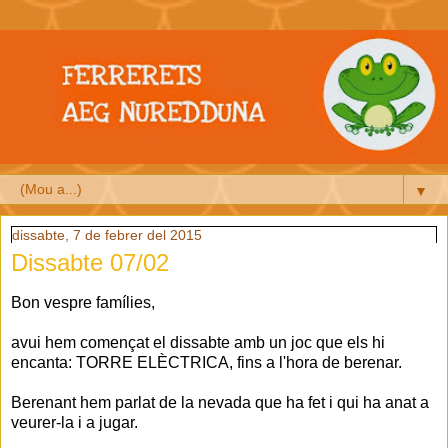
▼
dissabte, 7 de febrer del 2015
Dissabte 07/02
Bon vespre famílies,
avui hem començat el dissabte amb un joc que els hi
encanta: TORRE ELÈCTRICA, fins a l'hora de berenar.
Berenant hem parlat de la nevada que ha fet i qui ha anat a
veurer-la i a jugar.