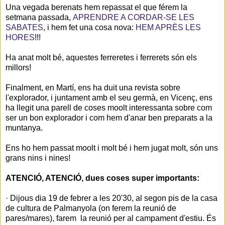
Una vegada berenats hem repassat el que férem la
setmana passada,
APRENDRE A CORDAR-SE LES
SABATES
, i hem fet una cosa nova:
HEM APRÈS LES
HORES
!!!
Ha anat molt bé, aquestes ferreretes i ferrerets són els
millors!
Finalment, en Martí, ens ha duit una revista sobre
l'explorador, i juntament amb el seu germà, en Vicenç, ens
ha llegit una parell de coses moolt interessanta sobre com
ser un bon explorador i com hem d'anar ben preparats a la
muntanya.
Ens ho hem passat moolt i molt bé i hem jugat molt, són uns
grans nins i nines!
ATENCIÓ, ATENCIÓ, dues coses super importants:
· Dijous dia 19 de febrer a les 20'30, al segon pis de la casa
de cultura de Palmanyola (on ferem la reunió de
pares/mares), farem la reunió per al campament d'estiu. És