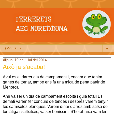
▼
dijous, 10 de juliol del 2014
Això ja s'acaba!
Avui es el darrer dia de campament i, encara que tenim
ganes de tornar, també ens fa una mica de pena partir de
Menorca.
Ahir va ser un dia de campament escolta i guia total! Es
dematí varem fer concurs de tendes i després varem tenyir
les camisetes blanques. Varem dinar d'arròs amb salsa de
tomàtiga i saltxitxes, va ser boníssim! S'horabaixa vam fer