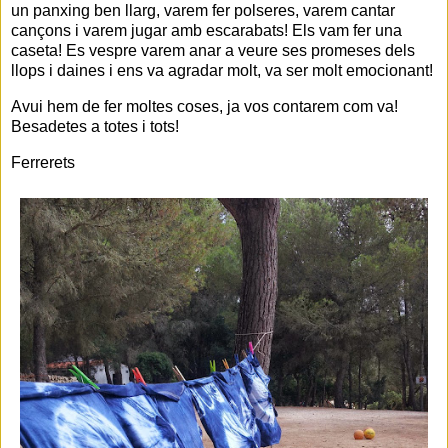
un panxing ben llarg, varem fer polseres, varem cantar
cançons i varem jugar amb escarabats! Els vam fer una
caseta! Es vespre varem anar a veure ses promeses dels
llops i daines i ens va agradar molt, va ser molt emocionant!
Avui hem de fer moltes coses, ja vos contarem com va!
Besadetes a totes i tots!
Ferrerets