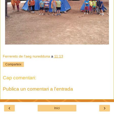
Ferrerets de l'aeg nuredduna
a
11:13
Comparteix
Cap comentari:
Publica un comentari a l'entrada
‹
›
Inici